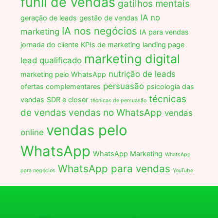
funil de vendas
gatilhos mentais
IA no
geração de leads
gestão de vendas
IA nos negócios
marketing
IA para vendas
jornada do cliente
KPIs de marketing
landing page
marketing digital
lead qualificado
nutrição de leads
marketing pelo WhatsApp
persuasão
ofertas complementares
psicologia das
técnicas
vendas
SDR e closer
técnicas de persuasão
de vendas
vendas no WhatsApp
vendas
vendas pelo
online
WhatsApp
WhatsApp Marketing
WhatsApp
WhatsApp para vendas
para negócios
YouTube