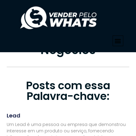
PALAVRA-CHAVE
Início
»
WhatsApp Para Negócios
Tag: WhatsApp Para
Negócios
Posts com essa
Palavra-chave:
Lead
Um Lead é uma pessoa ou empresa que demonstrou
interesse em um produto ou serviço, fornecendo