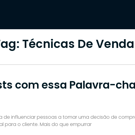
PALAVRA-CHAVE
Início
»
Técnicas De Vendas
Tag: Técnicas De Venda
sts com essa Palavra-cha
cia de influenciar pessoas a tomar uma decisão de comp
al para o cliente. Mais do que empurrar