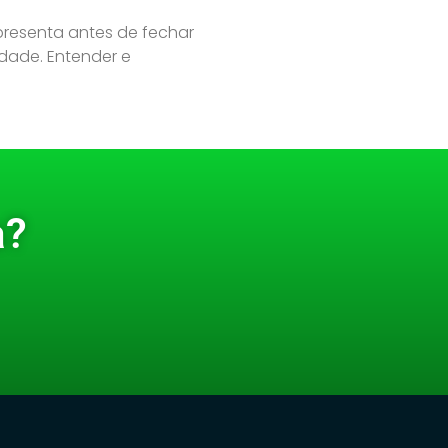
apresenta antes de fechar
dade. Entender e
a?