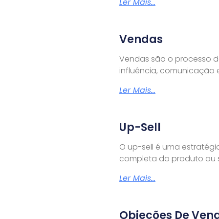
Ler Mais...
Vendas
Vendas são o processo de 
influência, comunicação e
Ler Mais...
Up-Sell
O up-sell é uma estratégi
completa do produto ou s
Ler Mais...
Objeções De Ven