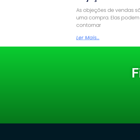
As objeções de vendas são
uma compra. Elas podem e
contornar
Ler Mais...
F