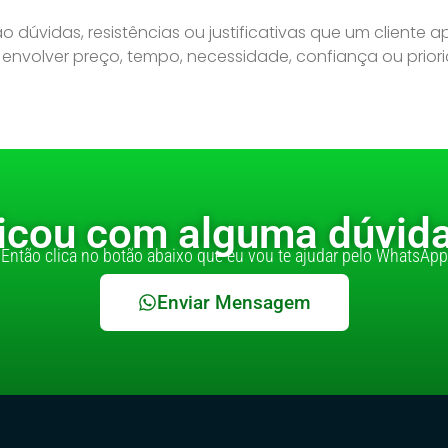
 dúvidas, resistências ou justificativas que um cliente 
nvolver preço, tempo, necessidade, confiança ou priori
icou com alguma dúvid
Então clica no botão abaixo que eu vou te ajudar pelo WhatsApp
Enviar Mensagem