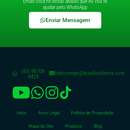
Então clica no botão abaixo que eu vou te
ajudar pelo WhatsApp
Enviar Mensagem
(83) 98708-
falecomigo@brauliosilveira.com
8429
Início
Aviso Legal
Política de Privacidade
Mapa do Site
Produtos
Blog