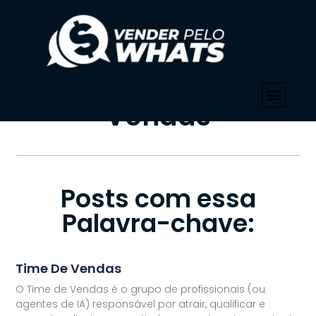
PALAVRA-CHAVE
Início
»
Gestão De Vendas
Tag: Gestão De
Vendas
Posts com essa
Palavra-chave:
Time De Vendas
O Time de Vendas é o grupo de profissionais (ou
agentes de IA) responsável por atrair, qualificar e