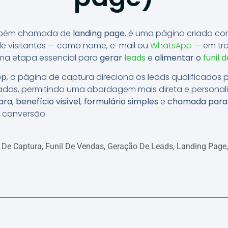
mbém chamada de
landing page
, é uma página criada co
e visitantes — como nome, e-mail ou
WhatsApp
— em tr
uma etapa essencial para
gerar
leads
e
alimentar o
funil 
pp
, a página de captura direciona os leads qualificados
das, permitindo uma abordagem mais direta e personal
ara
,
benefício visível
,
formulário simples
e
chamada para 
e conversão.
 De Captura
,
Funil De Vendas
,
Geração De Leads
,
Landing Page