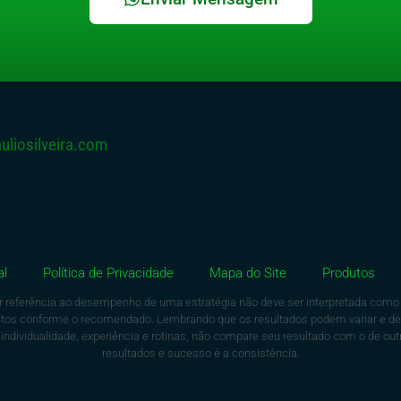
liosilveira.com
al
Política de Privacidade
Mapa do Site
Produtos
r referência ao desempenho de uma estratégia não deve ser interpretada como u
mentos conforme o recomendado. Lembrando que os resultados podem variar e 
dividualidade, experiência e rotinas, não compare seu resultado com o de outr
resultados e sucesso é a consistência.