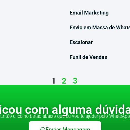
Email Marketing
Envio em Massa de What
Escalonar
Funil de Vendas
1
2
3
icou com alguma dúvid
Então clica no botão abaixo que eu vou te ajudar pelo WhatsApp
Enviar Mensagem