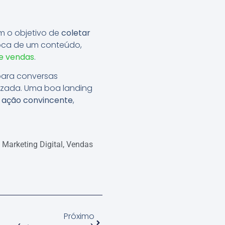
m o objetivo de
coletar
oca de um conteúdo,
de vendas
.
 para conversas
izada. Uma boa landing
ação convincente
,
,
Marketing Digital
,
Vendas
Próximo