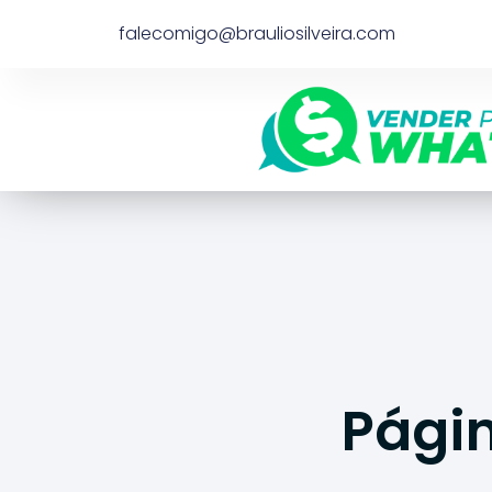
falecomigo@brauliosilveira.com
Pági