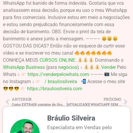
WhatsApp foi banido de forma indevida. Gostaria que vcs
analisassem essa decisão, porque eu uso o meu WhatsApp
para fins comerciais. Inclusive estou em meio a negociações
e estou sendo prejudicado financeiramente com essa
decisão de banimento. OBS: Envie o print da tela de
banimento e anexe junto a mensagem. ———–
GOSTOU DAS DICAS? Então não se esquece de curtir esse
vídeo e se inscrever no meu canal
CONHEÇA MEUS
CURSOS ONLINE
:
Dominando o
WhatsApp Business
(para
negócios
) ↓
Vender
Pelo
Whats ↓
https://venderpelowhats.com
———-
Me siga
no Instagram ↓
/ brauliosilveira
Acesse o meu site
https://brauliosilveira.com
ANTERIOR
PRÓXIMO
Como EXTRAIR contatos de Grupos de WhatsApp (Grátis s/ sistema/app) Atrair leads || Bráulio Silveira
[ATUALIZADO] WHATSAPP SEM CHIP com número virtual (FUNCIONA) | Melhor método || Bráulio Silveira
Bráulio Silveira
Especialista em Vendas pelo