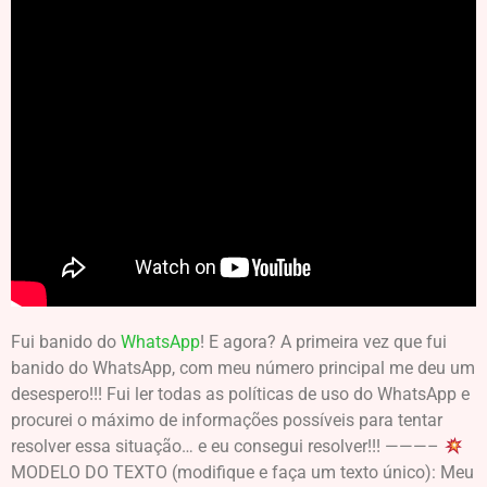
Fui banido do
WhatsApp
! E agora? A primeira vez que fui
banido do WhatsApp, com meu número principal me deu um
desespero!!! Fui ler todas as políticas de uso do WhatsApp e
procurei o máximo de informações possíveis para tentar
resolver essa situação… e eu consegui resolver!!! ———–
MODELO DO TEXTO (modifique e faça um texto único): Meu