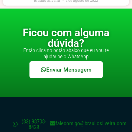
Bráulio Silveira
1 de agosto de 2022
Ficou com alguma
dúvida?
Então clica no botão abaixo que eu vou te
ajudar pelo WhatsApp
Enviar Mensagem
(83) 98708-
falecomigo@brauliosilveira.com
8429