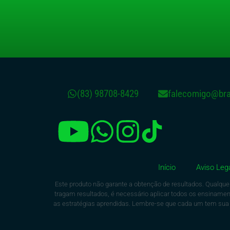
(83) 98708-8429
falecomigo@brau
Início
Aviso Leg
Este produto não garante a obtenção de resultados. Qualque
tragam resultados, é necessário aplicar todos os ensina
as estratégias aprendidas. Lembre-se que cada um tem sua in