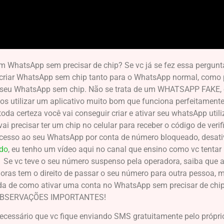
WhatsApp sem precisar de chip? Se vc já se fez essa pergunta,
 criar WhatsApp sem chip tanto para o WhatsApp normal, como
ar o seu WhatsApp sem chip. Não se trata de um WHATSAPP FAK
s utilizar um aplicativo muito bom que funciona perfeitamente
oda certeza você vai conseguir criar e ativar seu whatsApp uti
 vai precisar ter um chip no celular para receber o código de ve
 acesso ao seu WhatsApp por conta de número bloqueado, desat
do
, eu tenho um vídeo aqui no canal que ensino como vc tenta
…
Se vc teve o seu número suspenso pela operadora, saiba que 
oras tem o direito de passar o seu número para outra pessoa, 
a de como ativar uma conta no WhatsApp sem precisar de chi
BSERVAÇÕES IMPORTANTES!
necessário que vc fique enviando SMS gratuitamente pelo própri