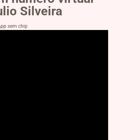
io Silveira
pp sem chip