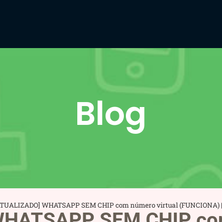
Blog
ATUALIZADO] WHATSAPP SEM CHIP com número virtual (FUNCIONA) | Mel
HATSAPP SEM CHIP com