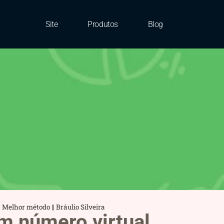
Site
Produtos
Blog
hor método || Bráulio Silveira
 número virtual