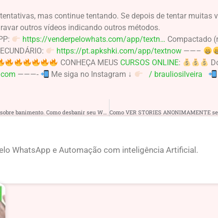
tentativas, mas continue tentando. Se depois de tentar muitas 
ravar outros vídeos indicando outros métodos.
PP:
https://venderpelowhats.com/app/textn…
Compactado (r
SECUNDÁRIO:
https://pt.apkshki.com/app/textnow
——–
CONHEÇA MEUS
CURSOS ONLINE
:
Do
s.com
———-
Me siga no Instagram ↓
/ brauliosilveira
Fui banido do WhatsApp! E agora? Tudo q vc precisa saber sobre banimento. Como desbanir seu WhatsApp
lo WhatsApp e Automação com inteligência Artificial.