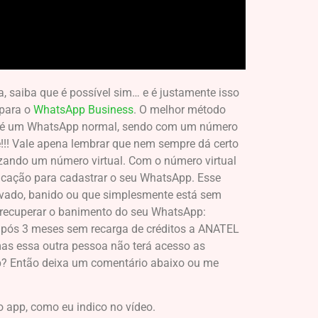
 saiba que é possível sim… e é justamente isso
 para o
WhatsApp Business
. O melhor método
E, é um WhatsApp normal, sendo com um número
!!! Vale apena lembrar que nem sempre dá certo
lizando um número virtual. Com o número virtual
rificação para cadastrar o seu WhatsApp. Esse
ivado, banido ou que simplesmente está sem
r recuperar o banimento do seu WhatsApp:
após 3 meses sem recarga de créditos a ANATEL
mas essa outra pessoa não terá acesso as
p? Então deixa um comentário abaixo ou me
o app, como eu indico no vídeo.