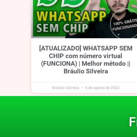
[ATUALIZADO] WHATSAPP SEM
CHIP com número virtual
(FUNCIONA) | Melhor método ||
Bráulio Silveira
Bráulio Silveira
6 de agosto de 2022
F