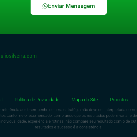
Enviar Mensagem
liosilveira.com
al
Política de Privacidade
Mapa do Site
Produtos
r referência ao desempenho de uma estratégia não deve ser interpretada como u
mentos conforme o recomendado. Lembrando que os resultados podem variar e 
dividualidade, experiência e rotinas, não compare seu resultado com o de outr
resultados e sucesso é a consistência.