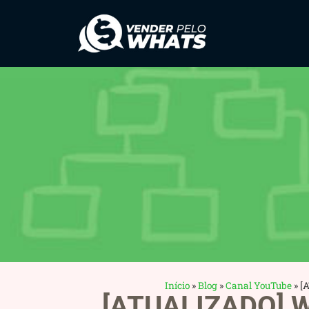
Início
»
Blog
»
Canal YouTube
»
[
[ATUALIZADO] W