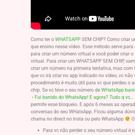
Como ter o
WHATSAPP
SEM CHIP? Como criar um 
que ensino nesse vídeo. Esse método serve para
para criar um número virtual e você poder cri
virtual. Para criar um WHATSAPP SEM CHIP, vamo
criar um número na primeira tentativa, mas com t
que vc irá criar no app indicado no vídeo, vc não
procedimento é muito útil para vc que perdeu o
chip. Se vc teve o seu número de
WHatsApp bani
• Fui banido do WhatsApp! E agora? Tudo q vc
permite esse bloqueio. E após 6 meses as operad
conversas do seu WHatsApp. Ficou alguma dúvid
chama no direct no insta ou pelo WhatsApp
O
Para vc não perder o seu número virtual é 