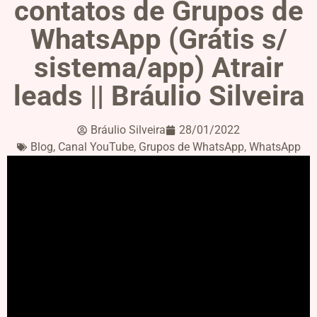
contatos de Grupos de
WhatsApp (Grátis s/
sistema/app) Atrair
leads || Bráulio Silveira
Bráulio Silveira
28/01/2022
Blog
,
Canal YouTube
,
Grupos de WhatsApp
,
WhatsApp