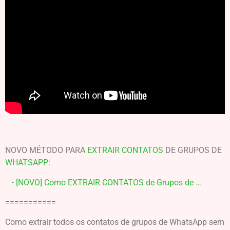
NOVO MÉTODO PARA
EXTRAIR CONTATOS
DE GRUPOS DE
WHATSAPP
:
• [NOVO] Como EXTRAIR CONTATOS de Grupos de …
===========
Como extrair todos os contatos de grupos de WhatsApp sem