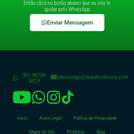
Então clica no botão abaixo que eu vou te
ajudar pelo WhatsApp
Enviar Mensagem
(83) 98708-
falecomigo@brauliosilveira.com
8429
Início
Aviso Legal
Política de Privacidade
Mapa do Site
Produtos
Blog