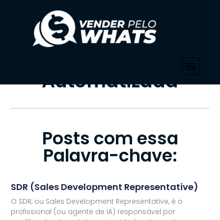
PALAVRA-CHAVE
Início
»
Pré-Venda Automatizada
Tag: Pré-Venda
Automatizada
Posts com essa
Palavra-chave:
SDR (Sales Development Representative)
O SDR, ou Sales Development Representative, é o
profissional (ou agente de IA) responsável por