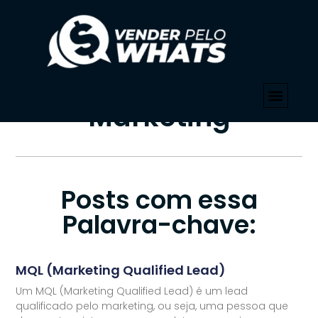
PALAVRA-CHAVE
Início
»
WhatsApp Para Marketing
Tag: WhatsApp Para
Marketing
Posts com essa
Palavra-chave:
MQL (Marketing Qualified Lead)
Um MQL (Marketing Qualified Lead) é um lead
qualificado pelo marketing, ou seja, uma pessoa que