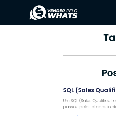
Ta
Po
SQL (Sales Qualif
Um SQL (Sales Qualified L
passou pelas etapas inici