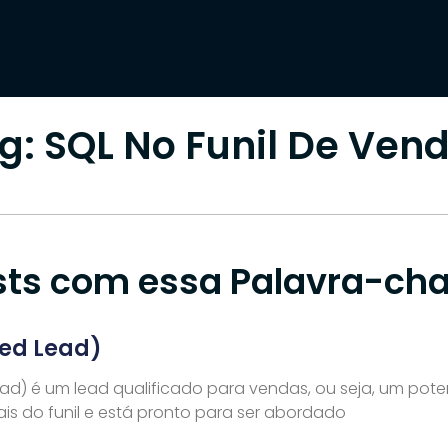
PALAVRA-CHAVE
Início
»
SQL No Funil De Vendas
g: SQL No Funil De Ven
sts com essa Palavra-cha
ied Lead)
ead) é um lead qualificado para vendas, ou seja, um poten
ais do funil e está pronto para ser abordado