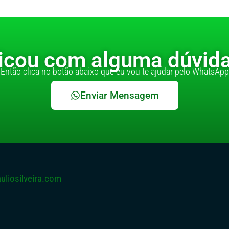
icou com alguma dúvid
Então clica no botão abaixo que eu vou te ajudar pelo WhatsApp
Enviar Mensagem
liosilveira.com