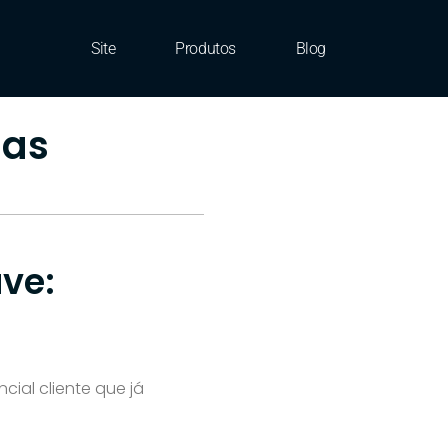
Site
Produtos
Blog
das
ve:
cial cliente que já