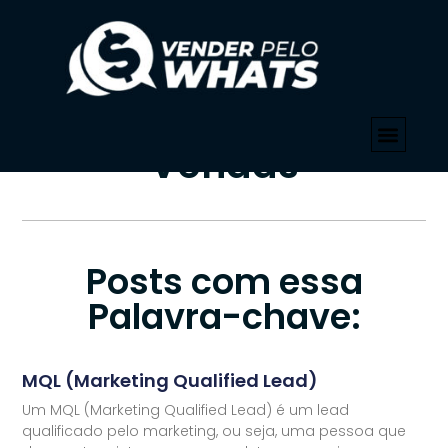
PALAVRA-CHAVE
Início
»
MQL No Funil De Vendas
Tag: MQL No Funil De
Vendas
Posts com essa
Palavra-chave:
MQL (Marketing Qualified Lead)
Um MQL (Marketing Qualified Lead) é um lead
qualificado pelo marketing, ou seja, uma pessoa que