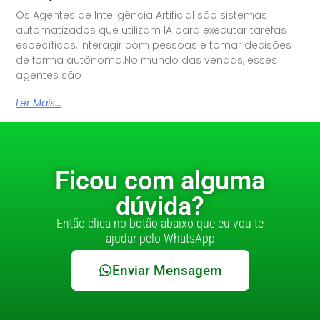
Os Agentes de Inteligência Artificial são sistemas
automatizados que utilizam IA para executar tarefas
específicas, interagir com pessoas e tomar decisões
de forma autônoma.No mundo das vendas, esses
agentes são
Ler Mais...
Ficou com alguma
dúvida?
Então clica no botão abaixo que eu vou te
ajudar pelo WhatsApp
Enviar Mensagem