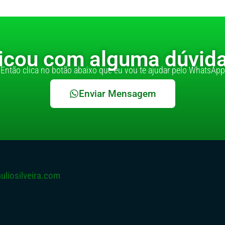
icou com alguma dúvid
Então clica no botão abaixo que eu vou te ajudar pelo WhatsApp
Enviar Mensagem
liosilveira.com