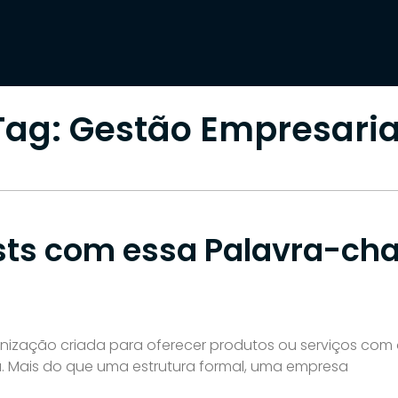
PALAVRA-CHAVE
Início
»
Gestão Empresarial
Tag: Gestão Empresaria
sts com essa Palavra-cha
zação criada para oferecer produtos ou serviços com o 
a. Mais do que uma estrutura formal, uma empresa