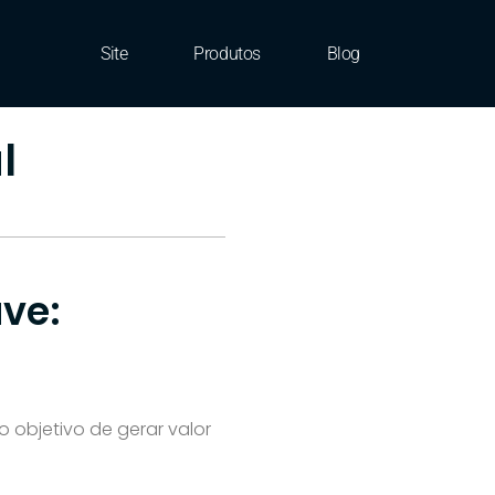
Site
Produtos
Blog
l
ve:
objetivo de gerar valor