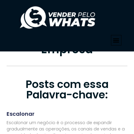
PALAVRA-CHAVE
Início
»
Escalonar Empresa
Tag: Escalonar
Empresa
Posts com essa
Palavra-chave:
Escalonar
Escalonar um negócio é o processo de expandir
gradualmente as operações, os canais de vendas e a