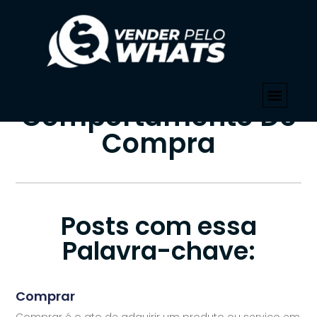
PALAVRA-CHAVE
Início
»
Comportamento De Compra
Tag:
Comportamento De
Compra
Posts com essa
Palavra-chave:
Comprar
Comprar é o ato de adquirir um produto ou serviço em