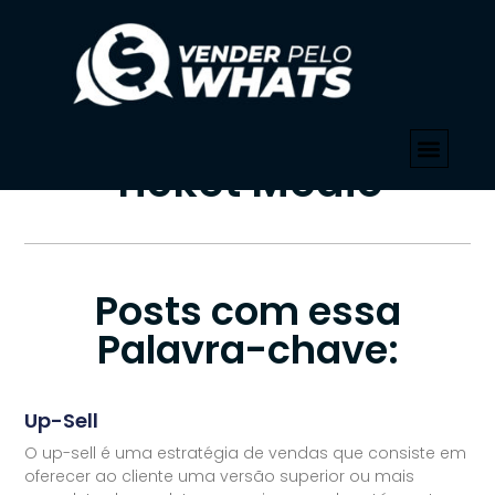
PALAVRA-CHAVE
Início
»
Aumento De Ticket Médio
Tag: Aumento De
Ticket Médio
Posts com essa
Palavra-chave:
Up-Sell
O up-sell é uma estratégia de vendas que consiste em
oferecer ao cliente uma versão superior ou mais